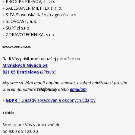
» PROGIPS PREŠOV, s. r. o.
» SALESIANER MIETTEX s. r. o.
» SITA Slovenská tlačová agentúra a.s.
» SLOVGAST, a. s.
» SUPTel s.r.o.
» ZDRAVOTECHNIKA, s.r.o.
BACKGROUND s.r.o.
Radi Vás privítame na našej pobočke na
Mlynských Nivách 54,
821 05 Bratislava
(
kliknite
)
Aby sme sa Vám mohli naplno venovať, osobnú návštevu si prosím
vopred dohodnite
telefonicky
alebo
emailom
.
»
GDPR
– Zásady spracovania osobných údajov
Telefón
Sme tu pre Vás v pracovné dni
od 9:00 do 12:00 a