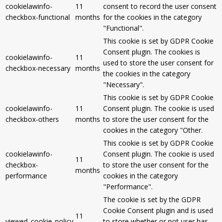
cookielawinfo-
11
consent to record the user consent
checkbox-functional
months
for the cookies in the category
"Functional".
This cookie is set by GDPR Cookie
Consent plugin. The cookies is
cookielawinfo-
11
used to store the user consent for
checkbox-necessary
months
the cookies in the category
"Necessary".
This cookie is set by GDPR Cookie
cookielawinfo-
11
Consent plugin. The cookie is used
checkbox-others
months
to store the user consent for the
cookies in the category "Other.
This cookie is set by GDPR Cookie
cookielawinfo-
Consent plugin. The cookie is used
11
checkbox-
to store the user consent for the
months
performance
cookies in the category
"Performance".
The cookie is set by the GDPR
Cookie Consent plugin and is used
11
viewed_cookie_policy
to store whether or not user has