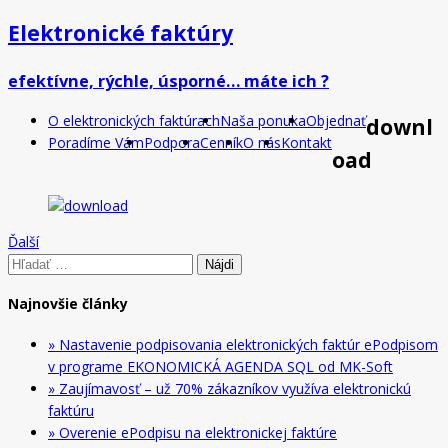
Elektronické faktúry
efektívne, rýchle, úsporné… máte ich ?
O elektronických faktúrach
Naša ponuka
Objednať
downl
Poradíme Vám
Podpora
Cenník
O nás
Kontakt
oad
Ďalší
Hľadať:
Najnovšie články
» Nastavenie podpisovania elektronických faktúr ePodpisom
v programe EKONOMICKÁ AGENDA SQL od MK-Soft
» Zaujímavosť – už 70% zákazníkov využíva elektronickú
faktúru
» Overenie ePodpisu na elektronickej faktúre